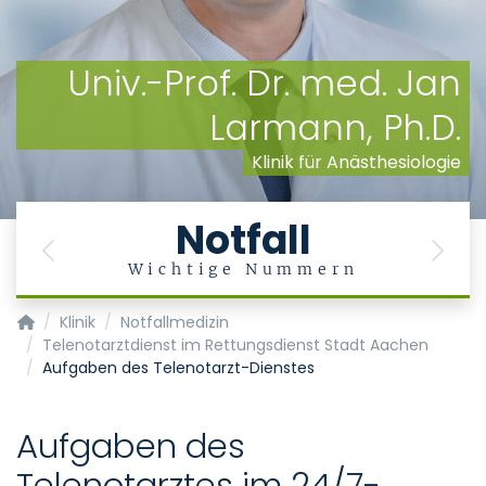
Univ.-Prof. Dr. med. Jan
Larmann, Ph.D.
Klinik für Anästhesiologie
Notfall
Previous
Next
Wichtige Nummern
Klinik für Anästhesiologie
Klinik
Notfallmedizin
Telenotarztdienst im Rettungsdienst Stadt Aachen
Aufgaben des Telenotarzt-Dienstes
Aufgaben des
Telenotarztes im 24/7-