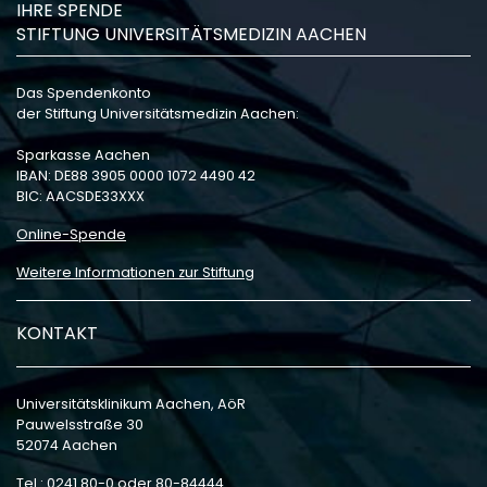
IHRE SPENDE
STIFTUNG UNIVERSITÄTSMEDIZIN AACHEN
Das Spendenkonto
der Stiftung Universitätsmedizin Aachen:
Sparkasse Aachen
IBAN: DE88 3905 0000 1072 4490 42
BIC: AACSDE33XXX
Online-Spende
Weitere Informationen zur Stiftung
KONTAKT
Universitätsklinikum Aachen, AöR
Pauwelsstraße 30
52074 Aachen
Tel.: 0241 80-0 oder 80-84444