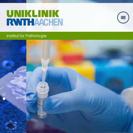
Zum Inhalt springen
Institut für Pathologie