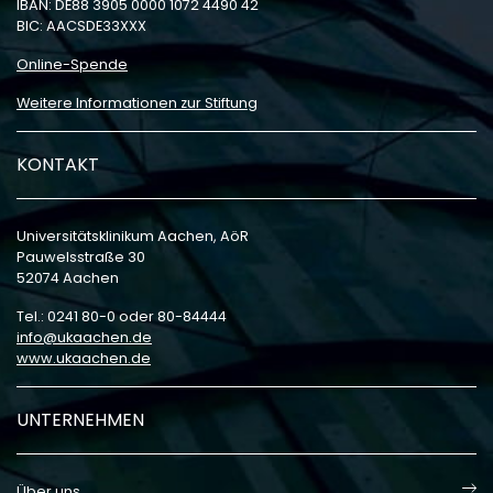
IBAN: DE88 3905 0000 1072 4490 42
BIC: AACSDE33XXX
Online-Spende
Weitere Informationen zur Stiftung
KONTAKT
Universitätsklinikum Aachen, AöR
Pauwelsstraße 30
52074 Aachen
Tel.: 0241 80-0 oder 80-84444
info
ukaachen
de
www.ukaachen.de
UNTERNEHMEN
Über uns