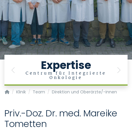
Expertise
Previous
Next
Centrum für Integrierte
Onkologie
Klinik für Hämatologie, Onkologie, Hämostaseologie und Sta
Klinik
Team
Direktion und Oberärzte/-innen
Priv.-Doz. Dr. med. Mareike
Tometten