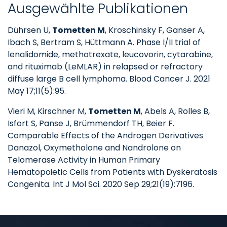
Ausgewählte Publikationen
Dührsen U,
Tometten M
, Kroschinsky F, Ganser A,
Ibach S, Bertram S, Hüttmann A. Phase I/II trial of
lenalidomide, methotrexate, leucovorin, cytarabine,
and rituximab (LeMLAR) in relapsed or refractory
diffuse large B cell lymphoma. Blood Cancer J. 2021
May 17;11(5):95.
Vieri M, Kirschner M,
Tometten M
, Abels A, Rolles B,
Isfort S, Panse J, Brümmendorf TH, Beier F.
Comparable Effects of the Androgen Derivatives
Danazol, Oxymetholone and Nandrolone on
Telomerase Activity in Human Primary
Hematopoietic Cells from Patients with Dyskeratosis
Congenita. Int J Mol Sci. 2020 Sep 29;21(19):7196.