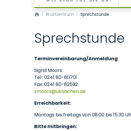
Wir sind für Sie da!
Klinik für Gynäkologie und Geburtsmedizin
Brustzentrum
Sprechstunde
Sprechstunde
Terminvereinbarung/Anmeldung
Sigrid Moors
Tel.: 0241 80-80701
Fax: 0241 80-82592
smoors
ukaachen
de
Erreichbarkeit:
Montags bis freitags von 08:00 bis 15:30 U
Bitte mitbringen: