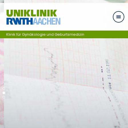
Ga naar navigatie
Klinik für Gynäkologie und Geburtsmedizin