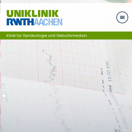
Ga naar navigatie
Klinik für Gynäkologie und Geburtsmedizin