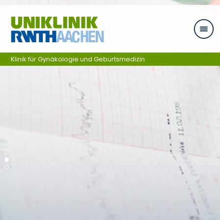
Ga naar navigatie
Klinik für Gynäkologie und Geburtsmedizin