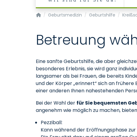
Wir sind für Sie da!
Klinik für Gynäkologie und Geburtsmedizin
Geburtsmedizin
Geburtshilfe
Kreißs
Betreuung wäh
Eine sanfte Geburtshilfe, die aber gleichze
besonderes Erlebnis, sie wird ganz individ
langsamer als bei Frauen, die bereits Kin
und der Körper „erinnert“ sich an frühe
einer anderen Ihnen nahestehenden Perso
Bei der Wahl der
für Sie bequemsten Ge
angenehm wie möglich zu machen, bieten 
Pezziball:
Kann während der Eröffnungsphase zur