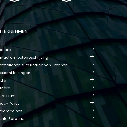
NTERNEHMEN
er ons
ntact en routebeschrijving
formationen zum Betrieb von Drohnen
essemitteilungen
dia
rrière
pressum
vacy Policy
rierefreiheit
ichte Sprache