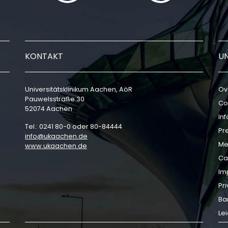
KONTAKT
U
Universitätsklinikum Aachen, AöR
Ov
Pauwelsstraße 30
Co
52074 Aachen
In
Tel.: 0241 80-0 oder 80-84444
Pr
info
ukaachen
de
Me
www.ukaachen.de
Ca
Im
Pri
Bar
Le