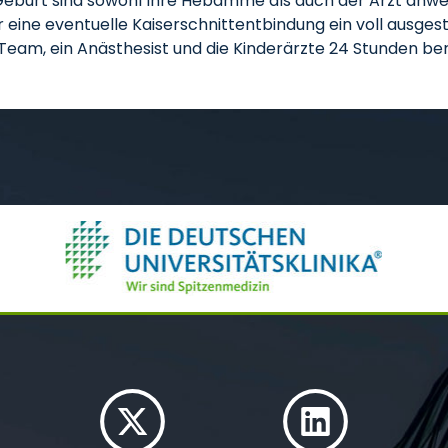
eburt sind sowohl Ihre Hebamme als auch der Arzt anwes
ür eine eventuelle Kaiserschnittentbindung ein voll ausge
-Team, ein Anästhesist und die Kinderärzte 24 Stunden ber