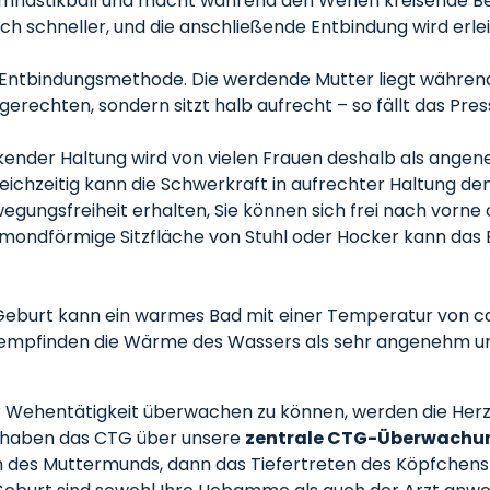
Gymnastikball und macht während den Wehen kreisende Be
h schneller, und die anschließende Entbindung wird erlei
te Entbindungsmethode. Die werdende Mutter liegt währen
gerechten, sondern sitzt halb aufrecht – so fällt das Pres
ockender Haltung wird von vielen Frauen deshalb als ange
ichzeitig kann die Schwerkraft in aufrechter Haltung d
gungsfreiheit erhalten, Sie können sich frei nach vorne
albmondförmige Sitzfläche von Stuhl oder Hocker kann das
 Geburt kann ein warmes Bad mit einer Temperatur von c
empfinden die Wärme des Wassers als sehr angenehm und 
 Wehentätigkeit überwachen zu können, werden die Herz
t haben das CTG über unsere
zentrale CTG-Überwachu
 des Muttermunds, dann das Tiefertreten des Köpfchens