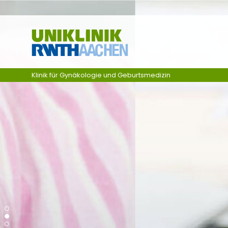
Ga naar navigatie
Klinik für Gynäkologie und Geburtsmedizin