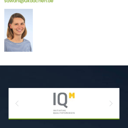
sawahl
ukaachen
de
Previous
Next