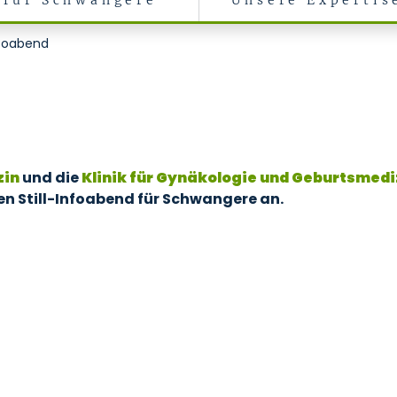
für Schwangere
Unsere Expertis
nfoabend
zin
und die
Klinik für Gynäkologie und Geburtsmedi
n Still-Infoabend für Schwangere an.