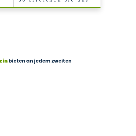
e
So erreichen Sie uns
zin
bieten an jedem zweiten