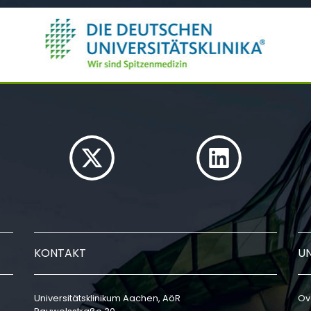
KONTAKT
U
Universitätsklinikum Aachen, AöR
Ov