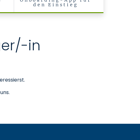
e
Onboarding-App für
den Einstieg
er/-in
ressierst.
 uns.