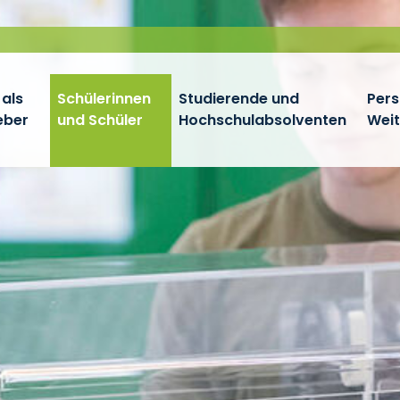
 als
Schülerinnen
Studierende und
Pers
eber
und Schüler
Hochschulabsolventen
Wei