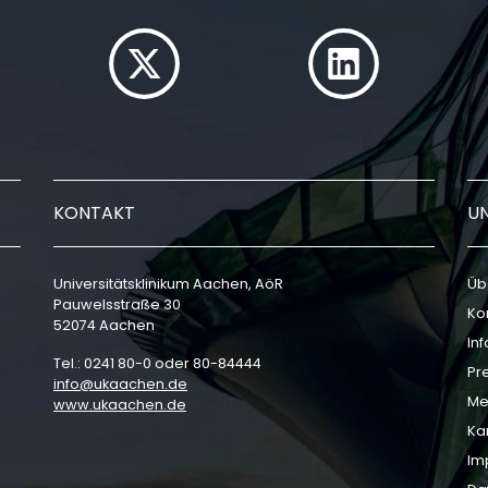
KONTAKT
U
Universitätsklinikum Aachen, AöR
Üb
Pauwelsstraße 30
Ko
52074 Aachen
In
Tel.: 0241 80-0 oder 80-84444
Pr
info
ukaachen
de
Me
www.ukaachen.de
Ka
Im