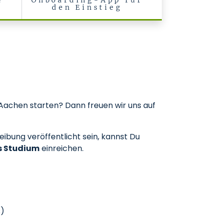
e
Onboarding-App für
den Einstieg
Aachen starten? Dann freuen wir uns auf
eibung veröffentlicht sein, kannst Du
es Studium
einreichen.
s)