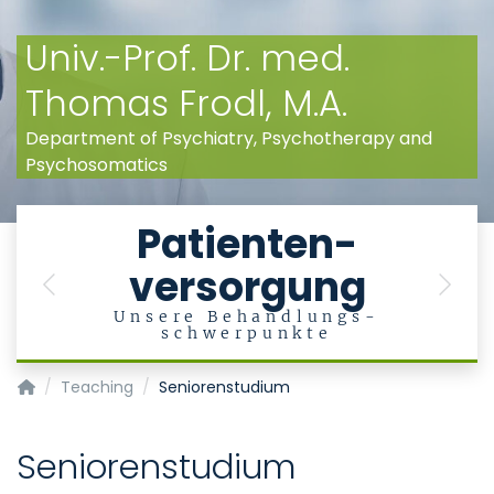
Univ.-Prof. Dr. med.
Thomas Frodl, M.A.
Department of Psychiatry, Psychotherapy and
Psychosomatics
e
Patienten-
versorgung
en
Previous
Next
Unsere Behandlungs-
schwerpunkte
Department of Psychiatry, Psychotherapy and Psychosoma
Teaching
Seniorenstudium
Seniorenstudium