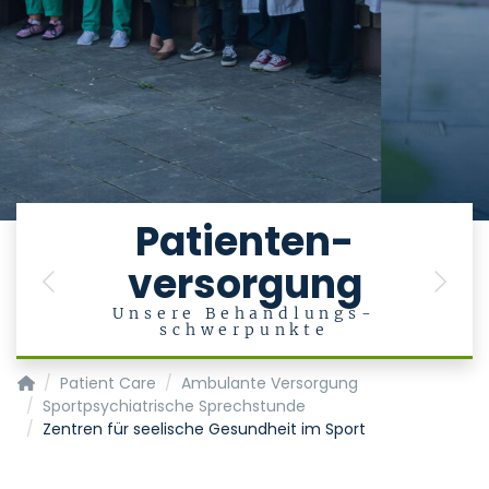
e
Patienten-
versorgung
en
Previous
Next
Unsere Behandlungs-
schwerpunkte
Department of Psychiatry, Psychotherapy and Psychosoma
Patient Care
Ambulante Versorgung
Sportpsychiatrische Sprechstunde
Zentren für seelische Gesundheit im Sport