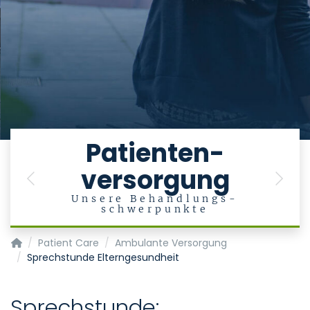
e
Patienten-
versorgung
en
Previous
Next
Unsere Behandlungs-
schwerpunkte
Department of Psychiatry, Psychotherapy and Psychosoma
Patient Care
Ambulante Versorgung
Sprechstunde Elterngesundheit
Sprechstunde: