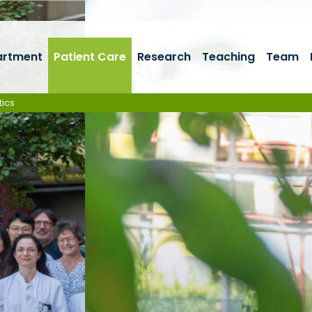
artment
Patient Care
Research
Teaching
Team
tics