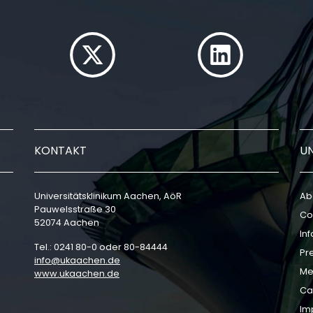
KONTAKT
U
Universitätsklinikum Aachen, AöR
Ab
Pauwelsstraße 30
Co
52074 Aachen
In
Tel.: 0241 80-0 oder 80-84444
Pr
info
ukaachen
de
Me
www.ukaachen.de
Ca
Im