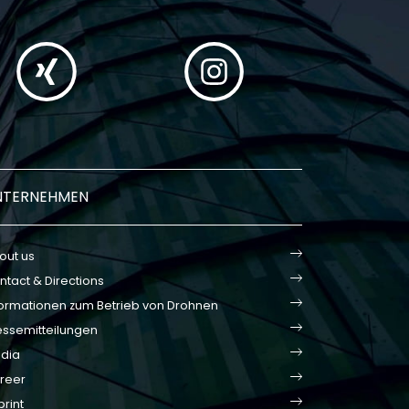
NTERNEHMEN
out us
ntact & Directions
formationen zum Betrieb von Drohnen
essemitteilungen
dia
reer
print