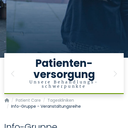
e
Patienten-
versorgung
en
Previous
Next
Unsere Behandlungs-
schwerpunkte
Department of Psychiatry, Psychotherapy and Psychosoma
Patient Care
Tageskliniken
Info-Gruppe - Veranstaltungsreihe
Info-Gruppe