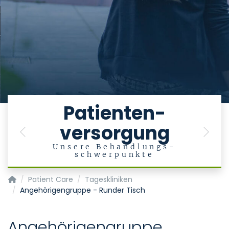
e
Patienten-
versorgung
en
Previous
Next
Unsere Behandlungs-
schwerpunkte
Department of Psychiatry, Psychotherapy and Psychosoma
Patient Care
Tageskliniken
Angehörigengruppe - Runder Tisch
Angehörigengruppe