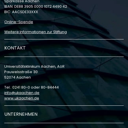
Sparkasse Aachen
IBAN: DE88 3905 0000 1072 4490 42
BIC: AACSDE33XXX
Online-Spende
Weitere Informationen zur Stiftung
KONTAKT
Universitätsklinikum Aachen, AöR
Pauwelsstraße 30
52074 Aachen
Tel.: 0241 80-0 oder 80-84444
info
ukaachen
de
www.ukaachen.de
UNTERNEHMEN