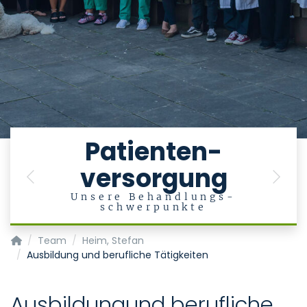
e
Patienten-
versorgung
en
Previous
Next
Unsere Behandlungs-
schwerpunkte
Department of Psychiatry, Psychotherapy and Psychosoma
Team
Heim, Stefan
Ausbildung und berufliche Tätigkeiten
Ausbildungund berufliche