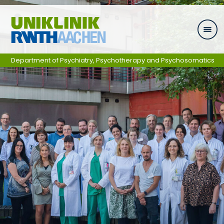
Skip navigation
Department of Psychiatry, Psychotherapy and Psychosomatics