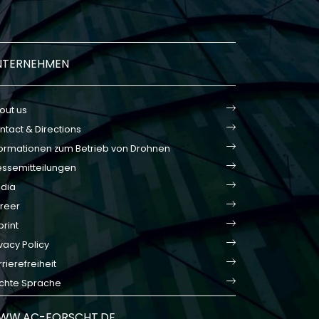
NTERNEHMEN
out us
ntact & Directions
formationen zum Betrieb von Drohnen
essemitteilungen
dia
reer
print
vacy Policy
rierefreiheit
ichte Sprache
WW.AC-FORSCHT.DE