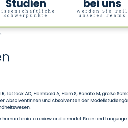
Studien
bei uns
issenschaftliche
Werden Sie Tei
Schwerpunkte
unseres Teams
nd Psychosomatics
n
en
ld R, Latteck ÄD, Helmbold A, Heim S, Bonato M, große Sc
b der Absolventinnen und Absolventen der Modellstudieng
ndheitswesen.
e human brain: a review and a model. Brain and Language 2