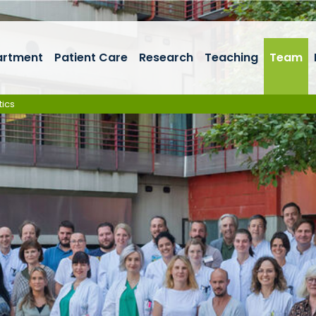
artment
Patient Care
Research
Teaching
Team
tics