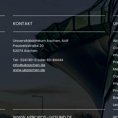
KONTAKT
U
Universitätsklinikum Aachen, AöR
Ab
Pauwelsstraße 30
Co
52074 Aachen
In
Tel.: 0241 80-0 oder 80-84444
Pr
info
ukaachen
de
Me
www.ukaachen.de
Ca
Im
Pri
Bar
Le
WWW.APROPOS-GESUND.DE
W