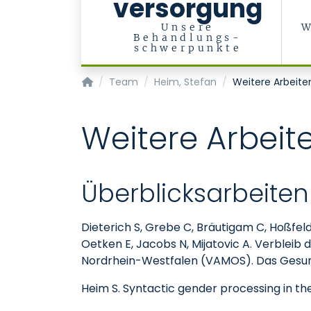
versorgung
Unsere
W
Behandlungs-
schwerpunkte
Department of Psychiatry, Psychotherapy a
Team
Heim, Stefan
Weitere Arbeite
Weitere Arbeit
Überblicksarbeiten
Dieterich S, Grebe C, Bräutigam C, Hoßfe
Oetken E, Jacobs N, Mijatovic A. Verblei
Nordrhein-Westfalen (VAMOS). Das Gesu
Heim S. Syntactic gender processing in th