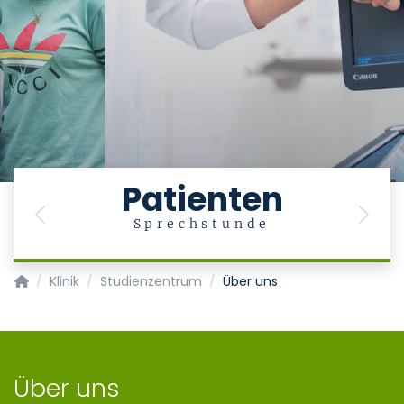
Patienten
Previous
Next
Sprechstunde
Klinik für Gastroenterologie, Stoffwechselerkrankungen und In
Klinik
Studienzentrum
Über uns
Über uns