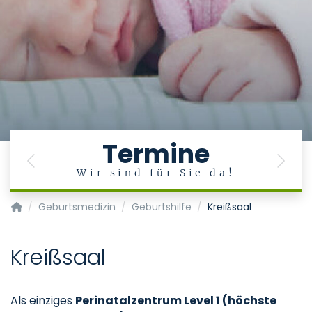
Termine
Previous
Next
Wir sind für Sie da!
Klinik für Gynäkologie und Geburtsmedizin
Geburtsmedizin
Geburtshilfe
Kreißsaal
Kreißsaal
Als einziges
Perinatalzentrum Level 1 (höchste