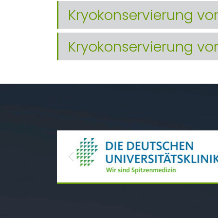
Kryokonservierung vo
Kryokonservierung v
Previous