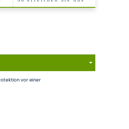
e
So erreichen Sie uns
rotektion vor einer