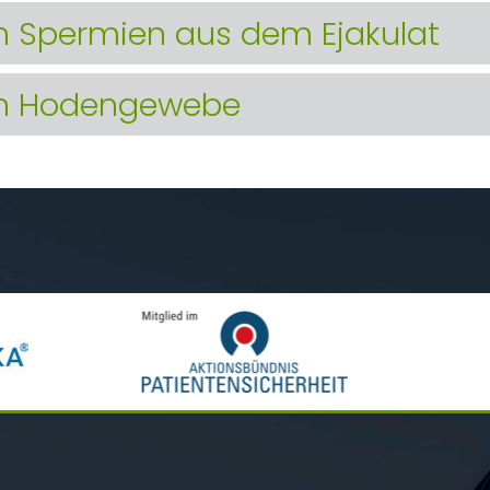
n Spermien aus dem Ejakulat
on Hodengewebe