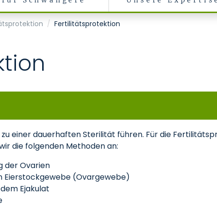
für Schwangere
Unsere Expertis
tätsprotektion
Fertilitätsprotektion
ktion
einer dauerhaften Sterilität führen. Für die Fertilitätsp
wir die folgenden Methoden an:
g der Ovarien
n Eierstockgewebe (Ovargewebe)
 dem Ejakulat
e