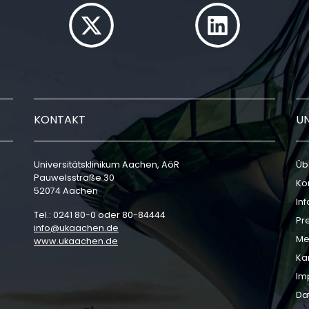
KONTAKT
U
Universitätsklinikum Aachen, AöR
Üb
Pauwelsstraße 30
Ko
52074 Aachen
In
Tel.: 0241 80-0 oder 80-84444
Pr
info
ukaachen
de
Me
www.ukaachen.de
Ka
Im
Da