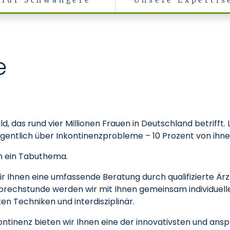
für Schwangere
Unsere Expertis
e
ld, das rund vier Millionen Frauen in Deutschland betrifft
egentlich über Inkontinenzprobleme – 10 Prozent von ihn
h ein Tabuthema.
ir Ihnen eine umfassende Beratung durch qualifizierte Är
prechstunde werden wir mit Ihnen gemeinsam individuell
en Techniken und interdisziplinär.
inenz bieten wir Ihnen eine der innovativsten und ansp