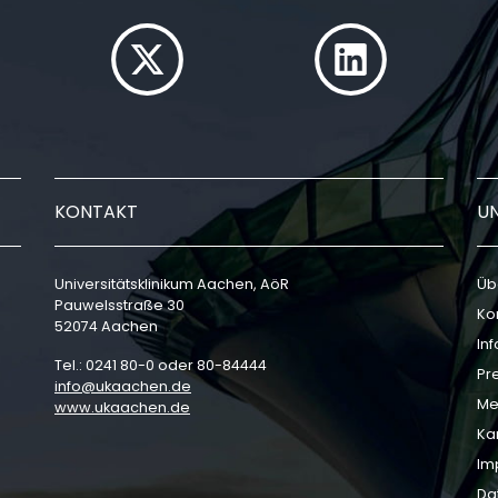
KONTAKT
U
Universitätsklinikum Aachen, AöR
Üb
Pauwelsstraße 30
Ko
52074 Aachen
In
Tel.: 0241 80-0 oder 80-84444
Pr
info
ukaachen
de
Me
www.ukaachen.de
Ka
Im
Da