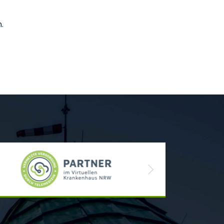
.
Next