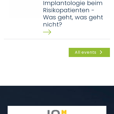
Implantologie beim
Risikopatienten -
Was geht, was geht
nicht?
05
Einsatz von Platelet-Rich-Fibrin in
All events
der zahnärztlichen
december
PraxisSamstag, 05.12.202614:00 bis
20:00
UhrVeranstaltungsort: Spiegelsaal
(Erdgeschoss, Gang B, Höhe
Aufzug B1)Uniklinik RWTH…
Hands-on-Kurs zur
Blutabnahme und
Herstellung von
Platelet-Rich-Fibrin