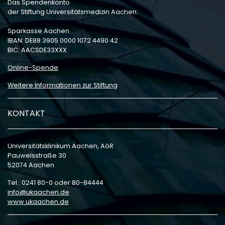
15
Das Spendenkonto
31. EUREGIO
der Stiftung Universitätsmedizin Aachen:
februari
Implantationskurs
Sparkasse Aachen
am Humanpräparat
IBAN: DE88 3905 0000 1072 4490 42
BIC: AACSDE33XXX
Online-Spende
10
Weitere Informationen zur Stiftung
10th March – 19th March
2027For further information
maart
please click here.
KONTAKT
98th International
Course for Flap
Universitätsklinikum Aachen, AöR
Raising &
Pauwelsstraße 30
Microsurgery
52074 Aachen
Tel.: 0241 80-0 oder 80-84444
info
ukaachen
de
www.ukaachen.de