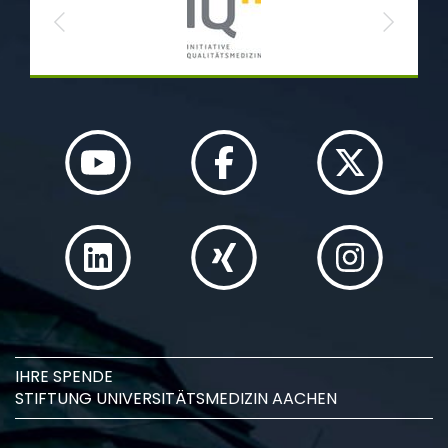
Previous
Next
10
10th – 12th December 2026
96th International
december
Course for Stepwise
Flap Raising Munich
11
11th – 13th February 2027
97th International
februari
Course for Stepwise
Flap Raising Aachen
IHRE SPENDE
STIFTUNG UNIVERSITÄTSMEDIZIN AACHEN
15. – 16. Februar 2027