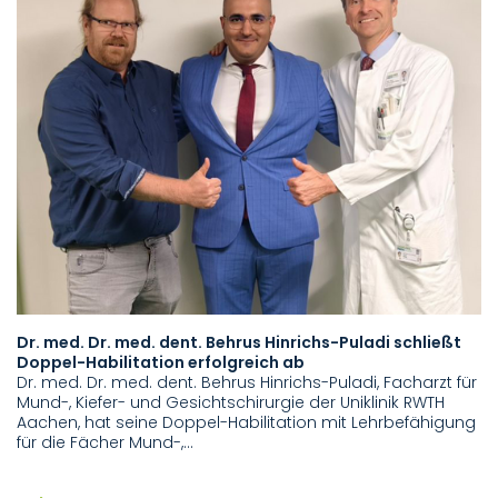
Dr. med. Dr. med. dent. Behrus Hinrichs-Puladi schließt
T
Doppel-Habilitation erfolgreich ab
In
Dr. med. Dr. med. dent. Behrus Hinrichs-Puladi, Facharzt für
Am
Mund-, Kiefer- und Gesichtschirurgie der Uniklinik RWTH
Ro
Aachen, hat seine Doppel-Habilitation mit Lehrbefähigung
Tü
für die Fächer Mund-,…
C