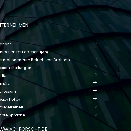
NTERNEHMEN
er ons
ntact en routebeschrijving
formationen zum Betrieb von Drohnen
essemitteilungen
dia
rrière
pressum
vacy Policy
rierefreiheit
ichte Sprache
WW.AC-FORSCHT.DE