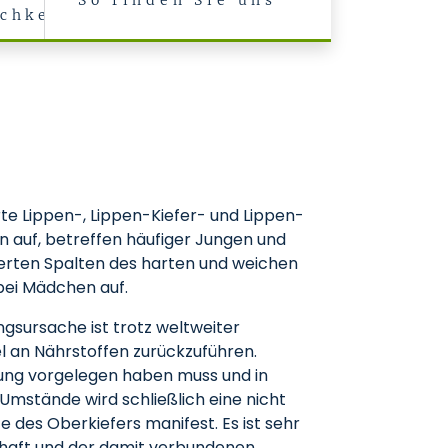
So finden Sie uns
chkeiten
te Lippen-, Lippen-Kiefer- und Lippen-
 auf, betreffen häufiger Jungen und
lierten Spalten des harten und weichen
bei Mädchen auf.
ngsursache ist trotz weltweiter
 an Nährstoffen zurückzuführen.
ung vorgelegen haben muss und in
mstände wird schließlich eine nicht
 des Oberkiefers manifest. Es ist sehr
chaft und der damit verbundenen