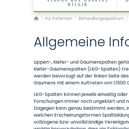
Videos aus unserer
Klinik
Klinik und Poliklinik für Mund-, Kiefer- und Ge
Für Patienten
Behandlungsspektrum
Allgemeine In
Lippen-, Kiefer- und Gaumenspalten gehör
Kiefer-Gaumenspalten (LKG-Spalten) trete
werden bevorzugt auf der linken Seite des
Gaumens mit einem Auftreten von 1:1500 G
LKG-Spalten können jeweils einseitig oder
Forschungen immer noch ungeklärt und ni
Dagegen kann genau bestimmt werden, zu
welchen Erscheinungsformen Spaltbildunge
vollzogene bzw. unvollständige Vereinigun
wichtig hervorzuheben, dass ein Fehlver