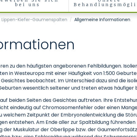
Bewerben Sie sich
Unsere
bei uns
Behandlungsmögli
sichtschirurgie
Lippen-Kiefer-Gaumenspalten
Allgemeine Informationen
formationen
en zu den häufigsten angeborenen Fehlbildungen. Isolier
n in Westeuropa mit einer Häufigkeit von 1:500 Geburten
 Gesichtes beobachtet. Im Unterschied dazu sind die iso
eburten wesentlich seltener und treten etwas häufiger 
 auf beiden Seiten des Gesichtes auftreten. Ihre Entstehu
cht eindeutig auf Chromosomenfehler oder einen Mangel
 welchem Zeitpunkt der Embryonalentwicklung die Stör
n entstehen. Am Ende aller zur Spaltbildung führenden U
g der Muskulatur der Oberlippe bzw. der Gaumenfortsätze
halten bzw. eine Fehlernährung während der Schwangers