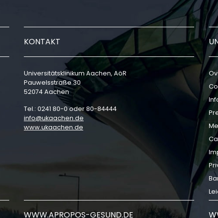
KONTAKT
U
Universitätsklinikum Aachen, AöR
Ov
Pauwelsstraße 30
Co
52074 Aachen
In
Tel.: 0241 80-0 oder 80-84444
Pr
info
ukaachen
de
Me
www.ukaachen.de
Ca
Im
Pri
Bar
Le
WWW.APROPOS-GESUND.DE
W