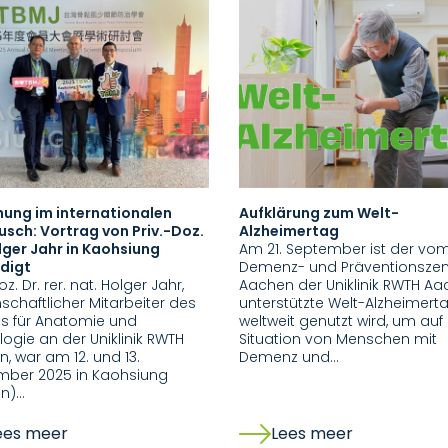
hung im internationalen
Aufklärung zum Welt-
sch: Vortrag von Priv.-Doz.
Alzheimertag
lger Jahr in Kaohsiung
Am 21. September ist der vo
digt
Demenz- und Präventionsze
oz. Dr. rer. nat. Holger Jahr,
Aachen der Uniklinik RWTH A
schaftlicher Mitarbeiter des
unterstützte Welt-Alzheimerta
uts für Anatomie und
weltweit genutzt wird, um auf
ologie an der Uniklinik RWTH
Situation von Menschen mit
, war am 12. und 13.
Demenz und…
mber 2025 in Kaohsiung
an)…
ees meer
Lees meer