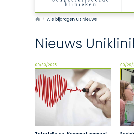
Gespecialiseerde
klinieken
Startpagina
Alle bijdragen uit Nieuws
Nieuws Unikli
09/30/2025
09/29/
Tatort-Folge „Kammerflimmern“
Fachä