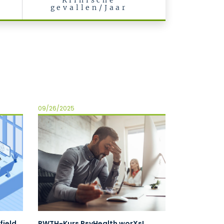
Klinische
gevallen/Jaar
09/26/2025
field
RWTH-Kurs PsyHealth worXs!