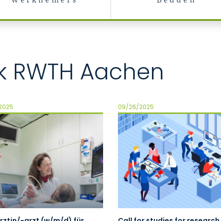
Werknemers
Bedden
nik RWTH Aachen
2025
09/26/2025
rztin/-arzt (w/m/d) für
Call for studies for research 