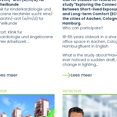
rheilkunde
study "Exploring the Connec
inik für Kinderkardiologie und
Between Short-lived Exposu
rene Herzfehler sucht eine/-
and Long-term Comfort (ECS
ärztin/-arzt (w/m/d) für
the cities of Aachen, Cologn
heilkunde
Hamburg.
Who can participate?
ort: Klinik für
rkardiologie und Angeborene
18-65 years oldwork in a sha
hler Arbeitszeit:…
office space in Aachen, Colo
Hamburgfluent in English
What is the study about?Hav
ever noticed a sudden draft,
change in lighting,…
ees meer
Lees meer
2025
09/26/2025