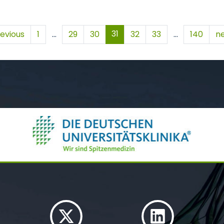
31
evious
1
…
29
30
32
33
…
140
ne