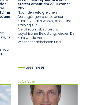
tion
startet erneut am 27. Oktober
res
2025
L)” in
Nach den erfolgreichen
e, and
Durchgängen startet unser
Kurs PsyHealth worXs!, ein Online-
Training zur
Gefährdungsbeurteilung
red
psychischer Belastung, wieder. Der
gne, or
Kurs wurde von
Wissenschaftlerinnen und…
e you
 a
Lees meer
09/25/2025