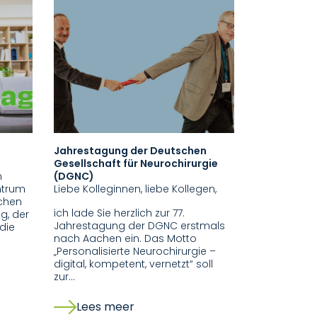
Jahrestagung der Deutschen
Gesellschaft für Neurochirurgie
m
(DGNC)
ntrum
Liebe Kolleginnen, liebe Kollegen,
achen
ich lade Sie herzlich zur 77.
g, der
Jahrestagung der DGNC erstmals
 die
nach Aachen ein. Das Motto
„Personalisierte Neurochirurgie –
digital, kompetent, vernetzt“ soll
zur…
Lees meer