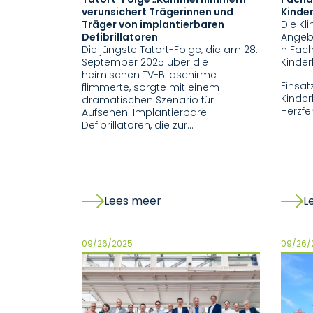
verunsichert Trägerinnen und
Kinde
Träger von implantierbaren
Die Kl
Defibrillatoren
Angebo
Die jüngste Tatort-Folge, die am 28.
n Fach
September 2025 über die
Kinder
heimischen TV-Bildschirme
Einsatz
flimmerte, sorgte mit einem
Kinde
dramatischen Szenario für
Herzfe
Aufsehen: Implantierbare
Defibrillatoren, die zur…
Lees meer
L
09/26/2025
09/26/