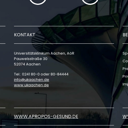
KONTAKT
BE
Universitätsklinikum Aachen, AöR
Sp
Pauwelsstraße 30
Co
52074 Aachen
Pr
Tel.: 0241 80-0 oder 80-84444
Pri
info
ukaachen
de
Im
www.ukaachen.de
WWW.APROPOS-GESUND.DE
W