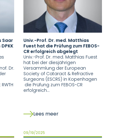
s Saar
Univ.-Prof. Dr. med. Matthias
s DPKK
Fuest hat die Prüfung zum FEBOS-
CR erfolgreich abgelegt
as
Univ.-Prof. Dr. med. Matthias Fuest
hat bei der diesjährigen
of. Dr.
Versammlung der European
der
Society of Cataract & Refractive
Surgeons (ESCRS) in Kopenhagen
ik RWTH
die Prüfung zum FEBOS-CR
erfolgreich…
Lees meer
09/19/2025