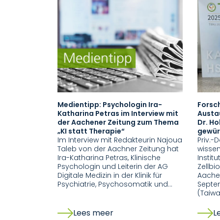
Medientipp: Psychologin Ira-
Forsc
Katharina Petras im Interview mit
Austau
der Aachener Zeitung zum Thema
Dr. Ho
„KI statt Therapie“
gewür
Im Interview mit Redakteurin Najoua
Priv.-D
Taleb von der Aachner Zeitung hat
wissen
Ira-Katharina Petras, Klinische
Instit
Psychologin und Leiterin der AG
Zellbi
Digitale Medizin in der Klinik für
Aachen
Psychiatrie, Psychosomatik und…
Septe
(Taiw
Lees meer
L