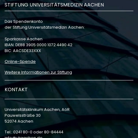
STIFTUNG UNIVERSITÄTSMEDIZIN AACHEN
Das Spendenkonto
der Stiftung Universitätsmedizin Aachen:
Sparkasse Aachen
IBAN: DE88 3905 0000 1072 4490 42
BIC: AACSDE33XXX
Online-Spende
Weitere Informationen zur Stiftung
KONTAKT
Universitätsklinikum Aachen, AöR
Pauwelsstraße 30
52074 Aachen
Tel.: 0241 80-0 oder 80-84444
info
ukaachen
de