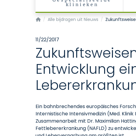
Gespecialiseerde
klinieken
Startpagina
Alle bijdragen uit Nieuws
Zukunftsweise
11/22/2017
Zukunftsweisen
Entwicklung ei
Lebererkranku
Ein bahnbrechendes europäisches Forschun
Internistische Intensivmedizin (Med. Klinik
Zusammenarbeit mit Dr. Maximilian Hatting,
Fettlebererkrankung (NAFLD) zu entwickeln
und Lebervernarbung am größten ist.