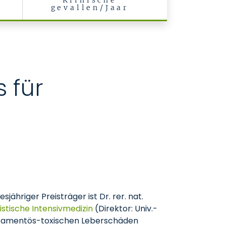
Klinische
gevallen/Jaar
 für
ähriger Preisträger ist Dr. rer. nat.
istische Intensivmedizin
(Direktor: Univ.-
medikamentös-toxischen Leberschäden