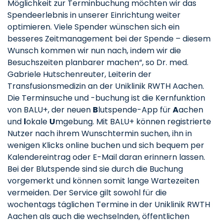
Möglichkeit zur Terminbuchung möchten wir das
Spendeerlebnis in unserer Einrichtung weiter
optimieren. Viele Spender wünschen sich ein
besseres Zeitmanagement bei der Spende – diesem
Wunsch kommen wir nun nach, indem wir die
Besuchszeiten planbarer machen“, so Dr. med.
Gabriele Hutschenreuter, Leiterin der
Transfusionsmedizin an der Uniklinik RWTH Aachen.
Die Terminsuche und -buchung ist die Kernfunktion
von BALU+, der neuen
B
lutspende-App für
A
achen
und
l
okale
U
mgebung. Mit BALU+ können registrierte
Nutzer nach ihrem Wunschtermin suchen, ihn in
wenigen Klicks online buchen und sich bequem per
Kalendereintrag oder E-Mail daran erinnern lassen.
Bei der Blutspende sind sie durch die Buchung
vorgemerkt und können somit lange Wartezeiten
vermeiden. Der Service gilt sowohl für die
wochentags täglichen Termine in der Uniklinik RWTH
Aachen als auch die wechselnden, öffentlichen