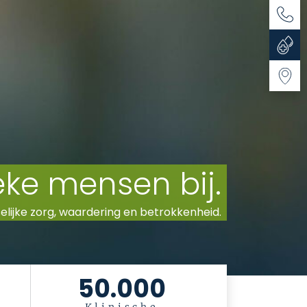
Conta
Bloed
Donati
Routeb
50.000