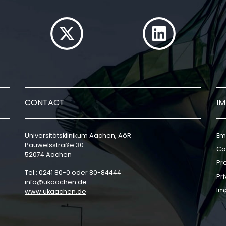
CONTACT
I
Universitätsklinikum Aachen, AöR
Em
Pauwelsstraße 30
Co
52074 Aachen
Pr
Tel.: 0241 80-0 oder 80-84444
Pri
info
ukaachen
de
Im
www.ukaachen.de