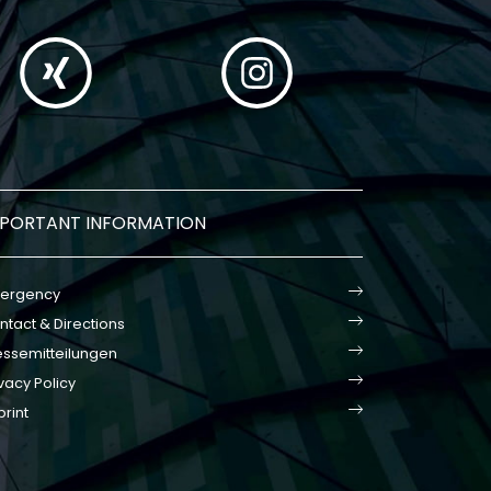
MPORTANT INFORMATION
ergency
ntact & Directions
essemitteilungen
vacy Policy
print