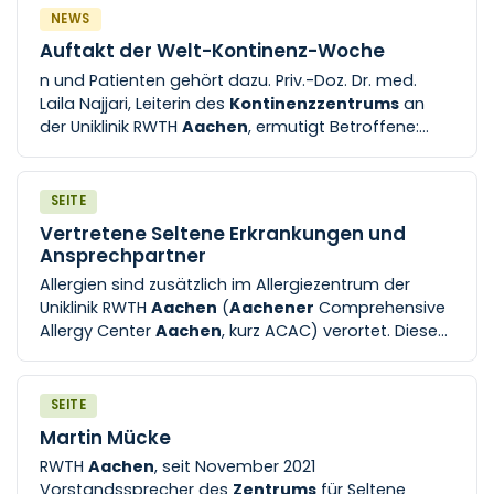
klinischen Elemente angestrebt wird.
NEWS
Auftakt der Welt-Kontinenz-Woche
n und Patienten gehört dazu. Priv.-Doz. Dr. med.
Laila Najjari, Leiterin des
Kontinenzzentrums
an
der Uniklinik RWTH
Aachen
, ermutigt Betroffene:
„Leider trauen sich nur wenige, das Problem
anzusprechen [...] g Inkontinenz ist. Das
interdisziplinäre Kontinenz- und
SEITE
Beckenbodenzentrum an der Uniklinik RWTH
Aachen
Vertretene Seltene Erkrankungen und
vereint Fachbereiche wie Urologie, Gynäkologie,
Ansprechpartner
Chirurgie, Neurologie und Geriatrie. Im Fokus steht
Allergien sind zusätzlich im Allergiezentrum der
[...] Therapie zu empfehlen.“ Weitere Informationen
Uniklinik RWTH
Aachen
(
Aachener
Comprehensive
finden Sie auf der Homepage des Kontinenz- und
Allergy Center
Aachen
, kurz ACAC) verortet. Dieses
Beckenbodenzentrums
.
Zentrum
fasst verschiedenste Fachdisziplinen
interdisziplinär zusammen [...] Universitätsklinik
Aachen
) Abbildung 2: Themen am „IRC-
Aachen
“
SEITE
Abbildung 2: Themenfelder des IRC-
Aachen
(nicht-
Martin Mücke
exklusive Liste). (© Prof. Dr. M. von Websky,
RWTH
Aachen
, seit November 2021
Universitätsklinik
Aachen
) Mit unseren Partnern [...]
Vorstandssprecher des
Zentrums
für Seltene
und Ansprechpartner Das
Aachener
Zentrum
für