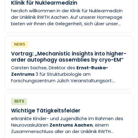
Klinik für Nuklearmedizin
herzlich willkommen in der Klinik für Nuklearmedizin
der Uniklinik RWTH Aachen. Auf unserer Homepage
bieten wir Ihnen die Gelegenheit, sich über unser
Leistungsspektrum und unsere
Forschungsschwerpunkte zu informieren. Neben
den verschiedenen nuklearmedizinischen
NEWS
Diagnosemöglichkeiten wie den PET, CT oder SPECT
Vortrag: „Mechanistic insights into higher-
Untersuchungen, wollen wir Ihnen auch einen
order autophagy assemblies by cryo-EM“
Überblick der Therapiemöglichkeiten der Klinik für
Carsten Sachse, Direktor des
Ernst-Ruska-
Nuklearmedizin geben.
Zentrums
3 für Strukturbiologie am
Forschungszentrum Jülich Veranstaltungsort:
Bibliothek der Biochemischen Institute Uniklinik RWTH
Aachen
Pauwelsstraße 30 Ebene 6
SEITE
Wichtige Tätigkeitsfelder
erkrankte Kinder- und Jugendliche im Rahmen des
Neurovaskulären
Zentrums
Aachen
, einem
Zusammenschluss aller an der Uniklinik RWTH