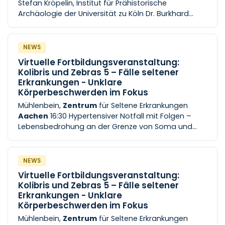
Stefan Kröpelin, Institut für Prähistorische
Archäologie der Universität zu Köln Dr. Burkhard
Rieke DTM&H (Liv) Tropen‐ und Arbeitsmedizinisches
Zentrum
Düsseldorf Ort: [...] Ort: Hörsaal 3, Uniklinik
RWTH
Aachen
, Pauwelsstraße 30, 52074
Aachen
NEWS
Weitere Informationen entnehmen Sie bitte dem
Virtuelle Fortbildungsveranstaltung:
Veranstaltungsflyer .
Kolibris und Zebras 5 – Fälle seltener
Erkrankungen - Unklare
Körperbeschwerden im Fokus
Mühlenbein,
Zentrum
für Seltene Erkrankungen
Aachen
16:30 Hypertensiver Notfall mit Folgen –
Lebensbedrohung an der Grenze von Soma und
Psyche Dr. Katharina Burkert, Sören Mendelin,
Zentrum
für seltene [...] 16:00 Begrüßung Prof.
Roman-Ulrich Müller
Zentrum
für seltene
NEWS
Erkrankungen Köln 16:05 Das Netzwerk NRW-ZSE und
Virtuelle Fortbildungsveranstaltung:
die NRW-ZSE Fortbildungsakademie Sören Mendelin,
Kolibris und Zebras 5 – Fälle seltener
Zentrum
für seltene Erkrankungen Köln 16:10 Psyche
Erkrankungen - Unklare
[...] Dr. Mina Lyutenska,
Zentrum
für Seltene
Körperbeschwerden im Fokus
Erkrankungen Bonn 17:10 Lange Wege zur Diagnose –
Mühlenbein,
Zentrum
für Seltene Erkrankungen
wenn Warten und Ungewissheit zur Belastung wird