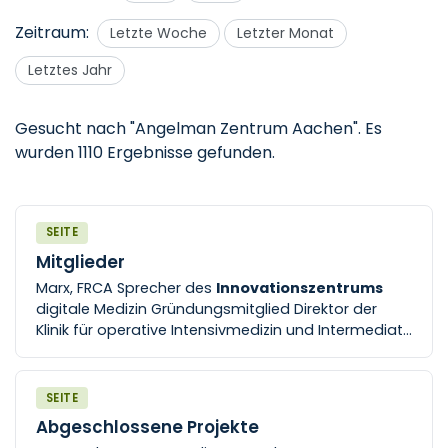
Zeitraum:
Letzte Woche
Letzter Monat
Letztes Jahr
Gesucht nach "Angelman Zentrum Aachen".
Es
wurden 1110 Ergebnisse gefunden.
SEITE
Mitglieder
Marx, FRCA Sprecher des
Innovationszentrums
digitale Medizin Gründungsmitglied Direktor der
Klinik für operative Intensivmedizin und Intermediate
Care an der Uniklinik RWTH
Aachen
Univ.-Prof. Dr. rer.
nat [...] Direktor des Instituts für Computational
Biomedicine II an der Universität RWTH
Aachen
SEITE
Stellvertrender Sprecher des
Innovationszentrums
Abgeschlossene Projekte
digitale Medizin Gründungsmitglied Univ.-Prof. Dr.