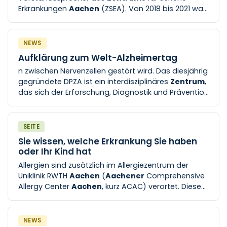
Erkrankungen
Aachen
(ZSEA). Von 2018 bis 2021 war
Seltene Erkrankungen besteht derzeit aus neun
er Leiter der Abteilung für Seltene Erkrankungen und
verschiedenen Behandlungs- und
Sprecher des
Zentrums
für [...] 80-87022
Forschungszentren und einem Forschungszentrum.
(Sekretariat) Adresse: Institut für Digitale
Aachener
Schwerpunkte im Bereich
NEWS
Allgemeinmedizin
Zentrum
für seltene
Aufklärung zum Welt-Alzheimertag
Erkrankungen (ZSEA) Pauwelsstraße 30, 52074
n zwischen Nervenzellen gestört wird. Das diesjährig
Aachen
gegründete DPZA ist ein interdisziplinäres
Zentrum
,
das sich der Erforschung, Diagnostik und Prävention
neurodegenerativer Erkrankungen widmet. Unter [...]
Unter der Leitung von Univ.-Prof. Dr. med. Kathrin
Reetz, Fachärztin für Neurologie, arbeitet das
SEITE
Zentrum
mit innovativen bildgebenden, digitalen
Sie wissen, welche Erkrankung Sie haben
und klinischen Verfahren, um krankheitsspezifische
oder Ihr Kind hat
Marker
Allergien sind zusätzlich im Allergiezentrum der
Uniklinik RWTH
Aachen
(
Aachener
Comprehensive
Allergy Center
Aachen
, kurz ACAC) verortet. Dieses
Zentrum
fasst verschiedenste Fachdisziplinen
interdisziplinär zusammen [...] Universitätsklinik
Aachen
) Abbildung 2: Themen am „IRC-
Aachen
“
NEWS