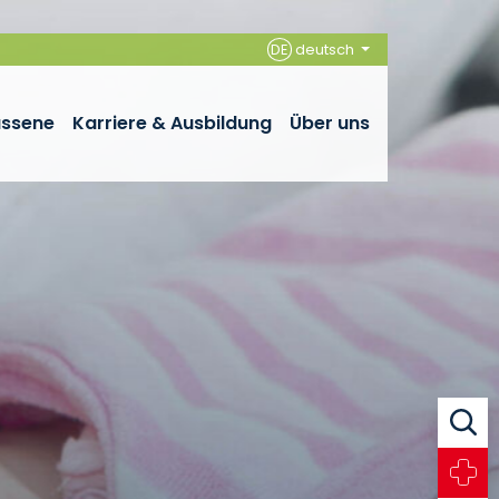
DE
deutsch
assene
Karriere & Ausbildung
Über uns
Suche
Notfall