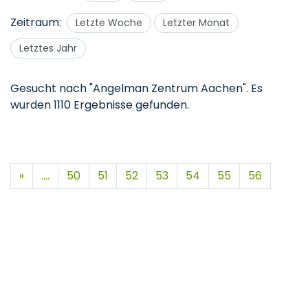
Zeitraum:
Letzte Woche
Letzter Monat
Letztes Jahr
Gesucht nach "Angelman Zentrum Aachen".
Es
wurden 1110 Ergebnisse gefunden.
«
....
50
51
52
53
54
55
56