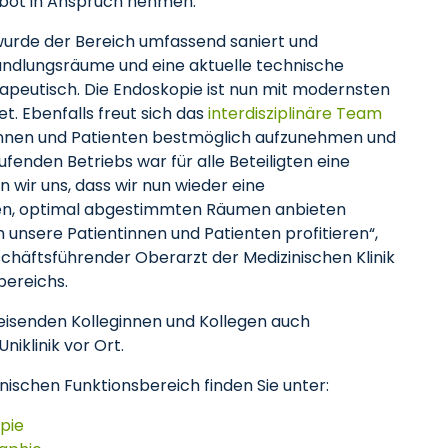
ebot in Anspruch nehmen.
 wurde der Bereich umfassend saniert und
andlungsräume und eine aktuelle technische
erapeutisch. Die Endoskopie ist nun mit modernsten
. Ebenfalls freut sich das
interdisziplinäre Team
innen und Patienten bestmöglich aufzunehmen und
enden Betriebs war für alle Beteiligten eine
wir uns, dass wir nun wieder eine
en, optimal abgestimmten Räumen anbieten
unsere Patientinnen und Patienten profitieren“,
chäftsführender Oberarzt der Medizinischen Klinik
sbereichs.
eisenden Kolleginnen und Kollegen auch
niklinik vor Ort.
ischen Funktionsbereich finden Sie unter:
pie