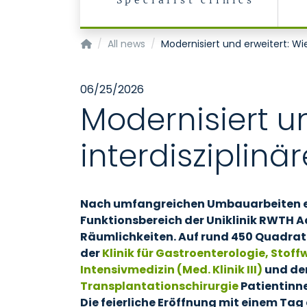
Specialist clinics
Homepage of Uniklinik RWTH Aachen
All news
Modernisiert und erweitert: Wi
06/25/2026
Modernisiert u
interdisziplin
Nach umfangreichen Umbauarbeiten er
Funktionsbereich der Uniklinik RWTH A
Räumlichkeiten. Auf rund 450 Quadra
der
Klinik für Gastroenterologie, Stof
Intensivmedizin (Med. Klinik III)
und de
Transplantationschirurgie
Patientinn
Die feierliche Eröffnung mit einem Tag 