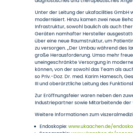
diagnostisches und therapeutisches Ang
Unter der Leitung der ukafacilities GmbH
modernisiert. Hinzu kamen zwei neue Beh
Infrastruktur, sowohl baulich als auch th
Geräten namhafter Hersteller ausgestattet
über eine neue Raumstruktur, um Patient
zu versorgen. „Der Umbau während des lauf
große Herausforderung. Umso mehr freuen 
uneingeschränkte Versorgung in modern
können, von der sowohl das Team als auch 
so Priv.-Doz. Dr. med. Karim Hamesch, Ges
III und oberärztliche Leitung des Funktion
Zur Eröffnungsfeier waren neben den zuw
Industriepartner sowie Mitarbeitende der U
Weitere Informationen zum viszeralmedizin
Endoskopie:
www.ukaachen.de/endosko