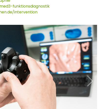
aphie
ed3-funktionsdiagnostik
en.de/intervention
Next