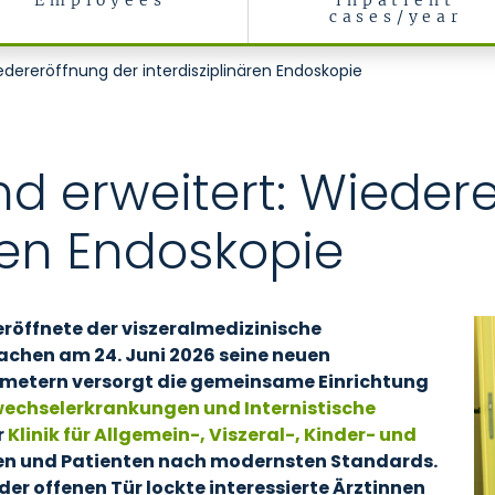
Employees
inpatient
cases/year
edereröffnung der interdisziplinären Endoskopie
nd erweitert: Wieder
ären Endoskopie
öffnete der viszeralmedizinische
achen am 24. Juni 2026 seine neuen
tmetern versorgt die gemeinsame Einrichtung
fwechselerkrankungen und Internistische
r
Klinik für Allgemein-, Viszeral-, Kinder- und
en und Patienten nach modernsten Standards.
der offenen Tür lockte interessierte Ärztinnen