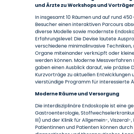
und Ärzte zu Workshops und Vorträgen
In insgesamt 10 Räumen und auf rund 45
Besucher einen interaktiven Parcours abs
diverse Modelle sowie modernste Endosko
Erfahrungslevel: Die Devise lautete Ausp
verschiedene minimalinvasive Techniken, 
Organe miteinander verknüpft oder klein
werden können. Moderne Messverfahren s
gaben einen Ausblick darauf, wie präzise D
Kurzvorträge zu aktuellen Entwicklungen
vierstündige Programm für interessierte Ä
Moderne Räume und Versorgung
Die interdisziplinäre Endoskopie ist eine g
Gastroenterologie, Stoffwechselerkrankung
III) und der Klinik für Allgemein-, Viszeral
Patientinnen und Patienten können durch