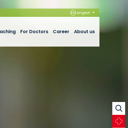
EN
english
aching
For Doctors
Career
About us
Search
Emerg