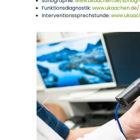
Sonographie:
www.ukaachen.de/sonogr
Funktionsdiagnostik:
www.ukaachen.de/m
Interventionssprechstunde:
www.ukaach
Previous