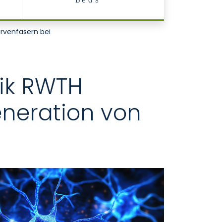
Beds
ervenfasern bei
nik RWTH
eneration von