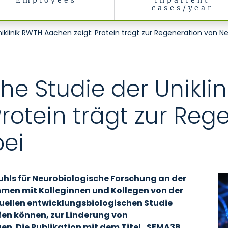
Employees
inpatient
cases/year
iklinik RWTH Aachen zeigt: Protein trägt zur Regeneration von N
he Studie der Unikli
Protein trägt zur Reg
ei
uhls für Neurobiologische Forschung an der
men mit Kolleginnen und Kollegen von der
tuellen entwicklungsbiologischen Studie
lfen können, zur Linderung von
n. Die Publikation mit dem Titel „SEMA3B