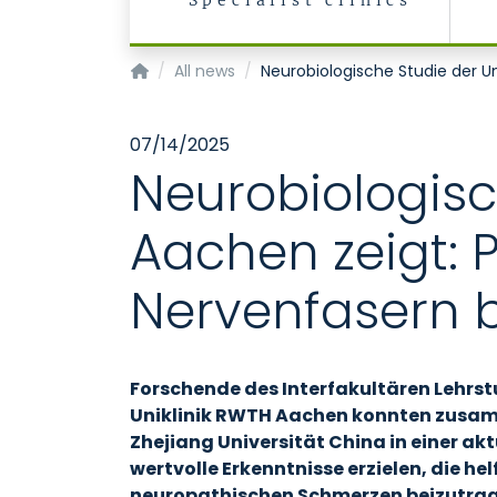
Specialist clinics
Homepage of Uniklinik RWTH Aachen
All news
Neurobiologische Studie der Un
07/14/2025
Neurobiologisc
Aachen zeigt: 
Nervenfasern b
Forschende des Interfakultären Lehrst
Uniklinik RWTH Aachen konnten zusam
Zhejiang Universität China in einer ak
wertvolle Erkenntnisse erzielen, die he
neuropathischen Schmerzen beizutrage