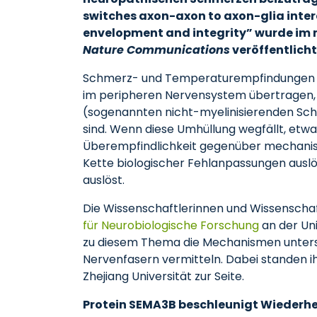
switches axon-axon to axon-glia inte
envelopment and integrity” wurde im m
Nature Communications
veröffentlicht
Schmerz- und Temperaturempfindungen w
im peripheren Nervensystem übertragen, d
(sogenannten nicht-myelinisierenden Schw
sind. Wenn diese Umhüllung wegfällt, etw
Überempfindlichkeit gegenüber mechanisc
Kette biologischer Fehlanpassungen ausl
auslöst.
Die Wissenschaftlerinnen und Wissenschaft
für Neurobiologische Forschung
an der Uni
zu diesem Thema die Mechanismen untersu
Nervenfasern vermitteln. Dabei standen i
Zhejiang Universität zur Seite.
Protein SEMA3B beschleunigt Wiederhe