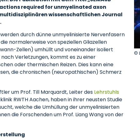
ractions required for unmyelinated axon
ultidisziplinären wissenschaftlichen Journal
.
erden durch dünne unmyelinisierte Nervenfasern
ie normalerweise von speziellen Gliazellen
ann-Zellen) umhüllt und voneinander isoliert
© 
a nach Verletzungen, kommt es zu einer
hen oder thermischen Reizen. Dies kann eine
ösen, die chronischen (neuropathischen) Schmerz
ler um Prof. Till Marquardt, Leiter des
Lehrstuhls
klinik RWTH Aachen, haben in ihrer neusten Studie
cht, welche die Umhüllung der unmyelinisierten
hnen die Forschenden um Prof. Liang Wang von der
rstellung