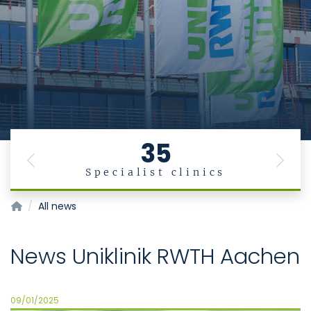
35
Previous
Next
Specialist clinics
Homepage of Uniklinik RWTH Aachen
All news
News Uniklinik RWTH Aachen
09/01/2025