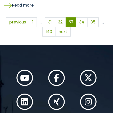
Read more
33
previous
1
…
31
32
34
35
…
140
next