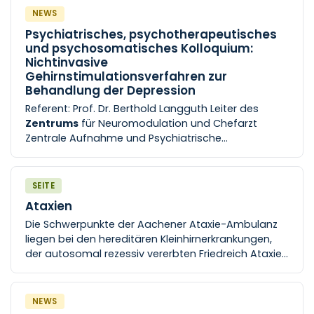
Plastische Chirurgie, Hand- und
NEWS
Verbrennungschirurgie an der Uniklinik RWTH
Psychiatrisches, psychotherapeutisches
Aachen
Veranstaltungsort: Microsoft Teams ( Link
und psychosomatisches Kolloquium:
zur Teilnahme ) Fortbildungspunkte sind bei der
Nichtinvasive
Ärztekammer
Gehirnstimulationsverfahren zur
Behandlung der Depression
Referent: Prof. Dr. Berthold Langguth Leiter des
Zentrums
für Neuromodulation und Chefarzt
Zentrale Aufnahme und Psychiatrische
Institutsambulanz der Psychiatrie am
Bezirksklinikum, Universität Regensburg [...]
Regensburg Veranstaltungsort: Uniklinik RWTH
SEITE
Aachen
Klinik für Psychiatrie, Psychotherapie und
Ataxien
Psychosomatik Bibliothek der Klinik Aufzug A5,
Die Schwerpunkte der Aachener Ataxie-Ambulanz
Etage 3, Flur 11, Raum 1 Veranstalter: Klinik für
liegen bei den hereditären Kleinhirnerkrankungen,
Psychiatrie, P
der autosomal rezessiv vererbten Friedreich Ataxie
(FRDA) und den autosomal dominant vererbten
spinocerebellären Ataxien (SCAs).
NEWS