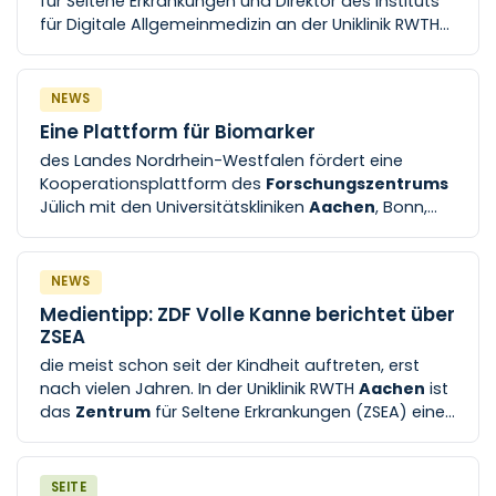
für Seltene Erkrankungen und Direktor des Instituts
für Digitale Allgemeinmedizin an der Uniklinik RWTH
Aachen
, im Interview mit Katja Heijnen vom SWR1
NEWS
Eine Plattform für Biomarker
des Landes Nordrhein-Westfalen fördert eine
Kooperationsplattform des
Forschungszentrums
Jülich mit den Universitätskliniken
Aachen
, Bonn,
Köln und Düsseldorf. Das Projekt läuft von Mai 2023
bis April 2027
NEWS
Medientipp: ZDF Volle Kanne berichtet über
ZSEA
die meist schon seit der Kindheit auftreten, erst
nach vielen Jahren. In der Uniklinik RWTH
Aachen
ist
das
Zentrum
für Seltene Erkrankungen (ZSEA) eine
Anlaufstelle für Betroffene. ZDF Volle Kanne gab am
SEITE