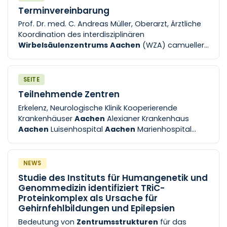
Terminvereinbarung
Prof. Dr. med. C. Andreas Müller, Oberarzt, Ärztliche
Koordination des interdisziplinären
Wirbelsäulenzentrums
Aachen
(WZA) camueller
ukaachen de Dr. med Tobias Schmidt, MHBA,
Oberarzt toschmidt ukaachen de
SEITE
Teilnehmende Zentren
Erkelenz, Neurologische Klinik Kooperierende
Krankenhäuser
Aachen
Alexianer Krankenhaus
Aachen
Luisenhospital
Aachen
Marienhospital
Aachen
Rehaklinik VIALIFE Schwertbad Region St.
Marien-Hospital Düren [...] Teilnehmende Zentren
Koordinierendes
Zentrum
mit überregionaler Stroke
NEWS
Unit und comprehensive Stroke Unit Uniklinik RWTH
Studie des Instituts für Humangenetik und
Aachen
mit folgenden SWN-Kernkliniken Klinik für
Genommedizin identifiziert TRiC-
Neurologie Klinik für Neuroradiologie [...]
Proteinkomplex als Ursache für
Rettungsdienste Rettungsdienst der Stadt
Aachen
Gehirnfehlbildungen und Epilepsien
Rettungsdienst des Kreises Düren Rettungsdienst
Bedeutung von
Zentrumsstrukturen
für das
des Kreises Heinsberg Rettungsdienst der