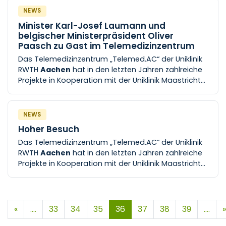
am letzten Mittwoch im Monat von 17:30 bis 19:00
NEWS
Uhr im Obergeschoss des
Gemeindezentrums
Minister Karl-Josef Laumann und
Herz-Jesu, Hebbelstr. 1c, Alsdorf-Kellersberg. Ein
belgischer Ministerpräsident Oliver
Aufzug ist vorhanden.
Paasch zu Gast im Telemedizinzentrum
Das Telemedizinzentrum „Telemed.AC“ der Uniklinik
RWTH
Aachen
hat in den letzten Jahren zahlreiche
Projekte in Kooperation mit der Uniklinik Maastricht
UMC+ zum Ausbau telemedizinischer Plattformen
initiiert [...] initiiert. Im Rahmen eines offiziellen
Delegationsmeetings des
Telemedizinzentrums
NEWS
am 18. Juli informierten sich Karl-Josef Laumann,
Hoher Besuch
Minister für Arbeit, Gesundheit und Soziales des
Das Telemedizinzentrum „Telemed.AC“ der Uniklinik
Landes NRW sowie aus
RWTH
Aachen
hat in den letzten Jahren zahlreiche
Projekte in Kooperation mit der Uniklinik Maastricht
UMC+ zum Ausbau telemedizinischer Plattformen
initiiert [...] initiiert. Im Rahmen eines offiziellen
Delegationsmeetings des
Telemedizinzentrums
am 18. Juli informierten sich Karl-Josef Laumann,
«
....
33
34
35
36
37
38
39
....
»
Minister für Arbeit, Gesundheit und Soziales des