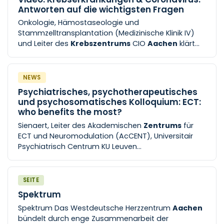
Antworten auf die wichtigsten Fragen
Onkologie, Hämostaseologie und
Stammzelltransplantation (Medizinische Klinik IV)
und Leiter des
Krebszentrums
CIO
Aachen
klärt
auf.
NEWS
Psychiatrisches, psychotherapeutisches
und psychosomatisches Kolloquium: ECT:
who benefits the most?
Sienaert, Leiter des Akademischen
Zentrums
für
ECT und Neuromodulation (AcCENT), Universitair
Psychiatrisch Centrum KU Leuven
Veranstaltungsort: Uniklinik RWTH
Aachen
Klinik für
Psychiatrie, Psychotherapie
SEITE
Spektrum
Spektrum Das Westdeutsche Herzzentrum
Aachen
bündelt durch enge Zusammenarbeit der