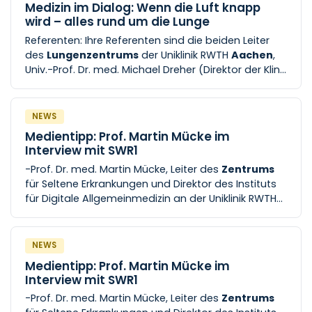
Medizin im Dialog: Wenn die Luft knapp
wird – alles rund um die Lunge
Referenten: Ihre Referenten sind die beiden Leiter
des
Lungenzentrums
der Uniklinik RWTH
Aachen
,
Univ.-Prof. Dr. med. Michael Dreher (Direktor der Klinik
für Pneumologie und Internistische Intensivmedizin
[...] Gefäßchirurgie). Veranstaltungsort: forum M der
Mayerschen Buchhandlung Buchkremerstraße 1–7
NEWS
52062
Aachen
Sie haben eine Frage auf dem
Medientipp: Prof. Martin Mücke im
Herzen? Dann senden Sie diese gerne bis einen Tag
Interview mit SWR1
vor der Veranstaltung [...] chen.de . Kennen Sie
-Prof. Dr. med. Martin Mücke, Leiter des
Zentrums
unsere Bonus-Aktion? Werden Sie zum
für Seltene Erkrankungen und Direktor des Instituts
Gesundheitsexperten! Die Uniklinik RWTH
Aachen
für Digitale Allgemeinmedizin an der Uniklinik RWTH
belohnt regelmäßige Besucher der
Aachen
, im Interview mit Katja Heijnen vom SWR1
Veranstaltungsreihe Medizin im Dialog bereits am
dem 2. Besuch mit
NEWS
Medientipp: Prof. Martin Mücke im
Interview mit SWR1
-Prof. Dr. med. Martin Mücke, Leiter des
Zentrums