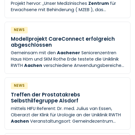
Projekt hervor: „Unser Medizinisches
Zentrum
für
Städteregion
Aachen
Erwachsene mit Behinderung ( MZEB ), das
Sozialpädiatrische
Zentrum
Aachen
( SPZ ), das
Zentrum
für Epileptologie [...] gie und nicht zuletzt
das
Zentrum
für Seltene Erkrankungen
Aachen
(
NEWS
ZSEA ) stehen genau für die hier
Modellprojekt CareConnect erfolgreich
zusammenlaufenden interdisziplinären
abgeschlossen
Schnittstellen von Forschung und
Gemeinsam mit den
Aachener
Seniorenzentren
Krankenversorgung, die eine Uniklinik [...]
Haus Hörn und SKM Rothe Erde testete die Uniklinik
Krampfanfällen sein. Das Team des Instituts für
RWTH
Aachen
verschiedene Anwendungsbereiche
Humangenetik und Genommedizin an der Uniklinik
für Telepflege. Der Caritasverband des Bistums
RWTH
Aachen
hat in Zusammenarbeit mit Kliniken
Aachen
sowie die StädteRegion [...] um
und Instituten der Uniklinik sowie nationalen und
Projektkoordinator Prof. Dr. med. Jörg Brokmann,
internationalen
NEWS
Leiter des
Zentrums
für klinische Akut- und
Treffen der Prostatakrebs
Notfallmedizin an der Uniklinik RWTH
Aachen
, ein
Selbsthilfegruppe Alsdorf
umfassendes Telepflegesystem, mit dessen Hilfe
mittels HIFU Referent: Dr. med. Julius van Essen,
Pflegekräfte [...] haben soll“, fasst Miriam Hertwig,
Oberarzt der Klink für Urologie an der Uniklinik RWTH
Wissenschaftskoordinatorin im
Zentrum
für
Aachen
Veranstaltungsort: Gemeindezentrum
klinische Akut- und Notfallmedizin an der Uniklinik
Herz-Jesu, Hebbelstr. 1c, Alsdorf-Kellersberg
RWTH
Aachen
, zusammen. Die abschließende
(Obergschoss) Leitung [...] trifft sich regelmäßig
Bewertung des Projekts erfolgt durch