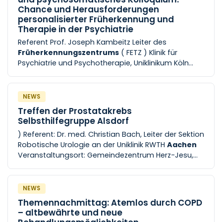
Welt der Zellbiologie.
Chance und Herausforderungen
personalisierter Früherkennung und
Therapie in der Psychiatrie
Referent Prof. Joseph Kambeitz Leiter des
Früherkennungszentrums
( FETZ ) Klinik für
Psychiatrie und Psychotherapie, Uniklinikum Köln
Veranstaltungsort Uniklinik RWTH
Aachen
Klinik für
Psychiatrie, Psychotherapie
NEWS
Treffen der Prostatakrebs
Selbsthilfegruppe Alsdorf
) Referent: Dr. med. Christian Bach, Leiter der Sektion
Robotische Urologie an der Uniklinik RWTH
Aachen
Veranstaltungsort: Gemeindezentrum Herz-Jesu,
Hebbelstr. 1c, Alsdorf-Kellersberg (Obergschoss)
Leitung [...] trifft sich regelmäßig am letzten
Mittwoch im Monat von 17:30 bis 19:00 Uhr im
NEWS
Obergeschoss des
Gemeindezentrums
Herz-
Themennachmittag: Atemlos durch COPD
Jesu, Hebbelstr. 1c, Alsdorf-Kellersberg. Ein Aufzug
– altbewährte und neue
ist vorhanden.