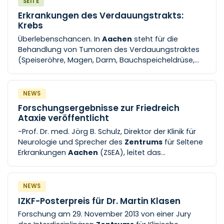
SEITE
Einführung des neuesten Perfusionsgerätes der
Erkrankungen des Verdauungstrakts:
Firma XVIVO transplantierte das Team der
Krebs
chirurgischen Klinik der Uniklinik
Aachen
nun die 30
Überlebenschancen. In
Aachen
steht für die
[...] Anwendung der Maschinenperfusion bei der
Behandlung von Tumoren des Verdauungstraktes
Lebertransplantation hat der
(Speiseröhre, Magen, Darm, Bauchspeicheldrüse,
Lebertransplantationsverbund
Aachen
-
Leber und Gallenwege) das Viszeralonkologische
Düsseldorf-Maastricht einen neuen klinischen
Zentrum
an der Uniklinik [...] Das
Standard fest etabliert. Bis heute gibt es für die
Viszeralonkologische
Zentrum
bietet einen in der
Leber
NEWS
Region einzigartigen Grad an Spezialisierung für die
Forschungsergebnisse zur Friedreich
Therapie der jeweiligen Tumore. Die Krebsexperten
Ataxie veröffentlicht
der Uniklinik RWTH
Aachen
beraten Betroffene
-Prof. Dr. med. Jörg B. Schulz, Direktor der Klinik für
gezielt [...] Uniklinik RWTH
Aachen
zur Verfügung. Hier
Neurologie und Sprecher des
Zentrums
für Seltene
bündelt sich die Expertise aus zwei Fachbereichen:
Erkrankungen
Aachen
(ZSEA), leitet das
der Klinik für Gastroenterologie,
Patientenregister und eine Studie zum natürlichen
Stoffwechselerkrankungen und Internistische
Verlauf der [...] med. Kathrin Reetz, Oberärztin der
Intensivmedizin (Med. Klinik III) und der
Klinik für Neurologie, und einem Expertenteam der
NEWS
Uniklinik RWTH
Aachen
wurden jetzt die Daten einer
IZKF-Posterpreis für Dr. Martin Klasen
prospektiven Querschnittserhebung publiziert. Der
Forschung am 29. November 2013 von einer Jury
Beitrag ist wegweisend