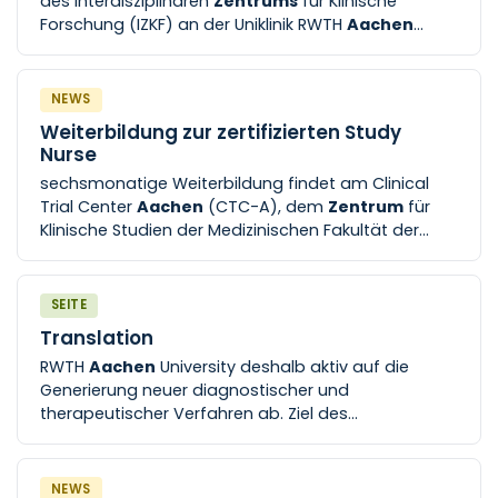
des Interdisziplinären
Zentrums
für Klinische
Forschung (IZKF) an der Uniklinik RWTH
Aachen
prämiert. Die wissenschaftliche Arbeit zeigte durch
moderne bildgebende [...] Das IZKF versteht sich als
Entwicklungs- und Strategieprogramm der
NEWS
Medizinischen Fakultät der RWTH
Aachen
. Ziel ist,
Weiterbildung zur zertifizierten Study
die von Grundlagenforschung und Klinik
Nurse
ausgehende translationale medizinische Forschung
sechsmonatige Weiterbildung findet am Clinical
Trial Center
Aachen
(CTC-A), dem
Zentrum
für
Klinische Studien der Medizinischen Fakultät der
RWTH
Aachen
, statt. Sie besteht aus drei
Präsenzblöcken und zwei
SEITE
Translation
RWTH
Aachen
University deshalb aktiv auf die
Generierung neuer diagnostischer und
therapeutischer Verfahren ab. Ziel des
Translationszentrums
ist es, den forschenden
Wissenschaftlern der RWTH
Aachen
University [...]
Evaluierung der Produkte bis hin zu Phase I- oder
NEWS