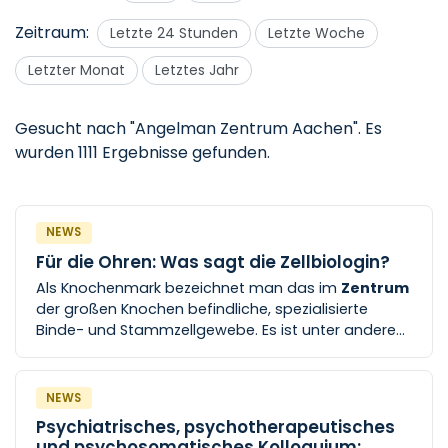
Zeitraum:
Letzte 24 Stunden
Letzte Woche
Letzter Monat
Letztes Jahr
Gesucht nach "Angelman Zentrum Aachen".
Es
wurden 1111 Ergebnisse gefunden.
NEWS
Für die Ohren: Was sagt die Zellbiologin?
Als Knochenmark bezeichnet man das im
Zentrum
der großen Knochen befindliche, spezialisierte
Binde- und Stammzellgewebe. Es ist unter anderem
für die Bildung von Blutzellen verantwortlich. Aber
wie verläuft [...] rer. nat. Rebekka Schneider-
Kramann, Leiterin des Instituts für Zellbiologie an der
NEWS
Uniklinik RWTH
Aachen
, nimmt uns in der neuen
Psychiatrisches, psychotherapeutisches
Folge apropos gesund mit auf eine Reise durch die
und psychosomatisches Kolloquium: