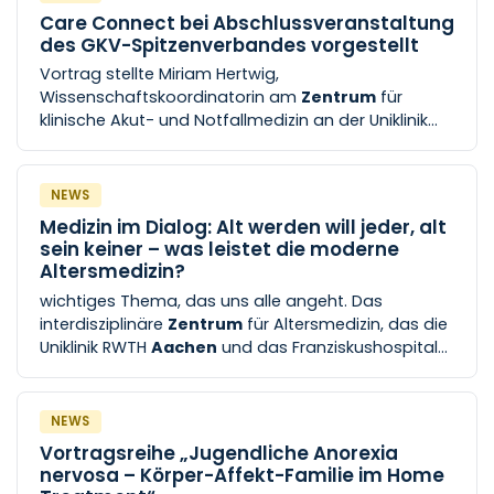
„First in Patient“-Studien an der Uniklinik RWTH
Care Connect bei Abschlussveranstaltung
Aachen
.
des GKV-Spitzenverbandes vorgestellt
Vortrag stellte Miriam Hertwig,
Wissenschaftskoordinatorin am
Zentrum
für
klinische Akut- und Notfallmedizin an der Uniklinik
RWTH
Aachen
, die wichtigsten Erkenntnisse im
Telemedizin-Projekt vor und erhielt [...] erhielt viel
positive Resonanz. Im Rahmen des Modellprojekts
NEWS
testete die Uniklinik RWTH
Aachen
gemeinsam mit
Medizin im Dialog: Alt werden will jeder, alt
den
Aachener
Seniorenzentren Haus Hörn und SKM
sein keiner – was leistet die moderne
Rothe Erde sowie niedergelassenen Ärztinnen und
Altersmedizin?
Ärzten
wichtiges Thema, das uns alle angeht. Das
interdisziplinäre
Zentrum
für Altersmedizin, das die
Uniklinik RWTH
Aachen
und das Franziskushospital
Aachen
gemeinsam aufbauen, ist auf diese
Patientengruppe spezialisiert [...] M, Mayersche
Buchhandlung, Buchkremerstraße 1–7 52062
NEWS
Aachen
Bis zum Jahr 2030 wird die Altersgruppe
Vortragsreihe „Jugendliche Anorexia
der über 65-Jährigen in der Städteregion
Aachen
nervosa – Körper-Affekt-Familie im Home
von heute knapp 100.000 auf über 150.000 steigen –