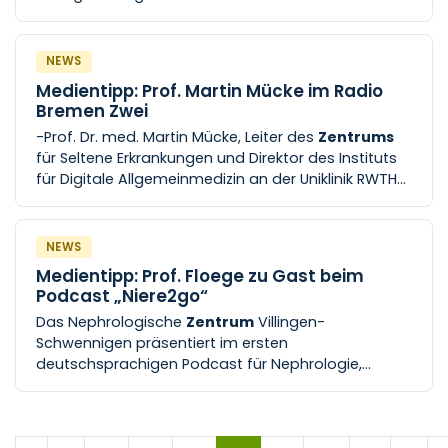
Aachen
, gemeinsam mit seinen Co-Autoren Esther
Schweins
NEWS
Medientipp: Prof. Martin Mücke im Radio
Bremen Zwei
-Prof. Dr. med. Martin Mücke, Leiter des
Zentrums
für Seltene Erkrankungen und Direktor des Instituts
für Digitale Allgemeinmedizin an der Uniklinik RWTH
Aachen
, gemeinsam mit seinen Co-Autoren Esther
Schweins
NEWS
Medientipp: Prof. Floege zu Gast beim
Podcast „Niere2go“
Das Nephrologische
Zentrum
Villingen-
Schwennigen präsentiert im ersten
deutschsprachigen Podcast für Nephrologie,
Niere2go , spannende Themen und Einblicke rund
um die Niere. Anfang Mai war Univ.-Prof [...]
rheumatologische und immunologische