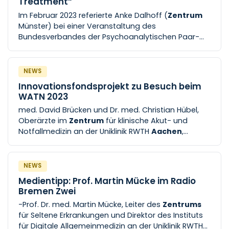
Treatment“
und [...] -Prof. Dr. med. Cornelius Bollheimer , Leiter
Im Februar 2023 referierte Anke Dalhoff (
Zentrum
des Lehrstuhls für Altersmedizin an der Uniklinik
Münster) bei einer Veranstaltung des
RWTH
Aachen
und Direktor der Klinik für Innere
Bundesverbandes der Psychoanalytischen Paar-
Medizin und Geriatrie am Franziskushospital auf
und Familientherapie (BvPPF) zum Thema
anschauliche Weise
„Jugendliche Anorexia nervosa – [...] sind,
eingegangen. Der Vortrag stieß auf großes
NEWS
Interesse und wird demnächst auch digital für das
Innovationsfondsprojekt zu Besuch beim
Aachener
Team gehalten. Weitere Anfragen
WATN 2023
richten Sie gerne an Frau Dahlhoff unter
med. David Brücken und Dr. med. Christian Hübel,
anke.dahlhoff@ukmuenster
Oberärzte im
Zentrum
für klinische Akut- und
Notfallmedizin an der Uniklinik RWTH
Aachen
,
gewährten den interessierten Teilnehmerinnen und
Teilnehmern einen
NEWS
Medientipp: Prof. Martin Mücke im Radio
Bremen Zwei
-Prof. Dr. med. Martin Mücke, Leiter des
Zentrums
für Seltene Erkrankungen und Direktor des Instituts
für Digitale Allgemeinmedizin an der Uniklinik RWTH