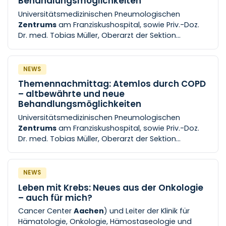
Behandlungsmöglichkeiten
Universitätsmedizinischen Pneumologischen
Zentrums
am Franziskushospital, sowie Priv.-Doz.
Dr. med. Tobias Müller, Oberarzt der Sektion
Pneumologie der Uniklinik RWTH
Aachen
,
informieren gemeinsam beim Themen
NEWS
Themennachmittag: Atemlos durch COPD
– altbewährte und neue
Behandlungsmöglichkeiten
Universitätsmedizinischen Pneumologischen
Zentrums
am Franziskushospital, sowie Priv.-Doz.
Dr. med. Tobias Müller, Oberarzt der Sektion
Pneumologie der Uniklinik RWTH
Aachen
,
informieren gemeinsam beim Themen
NEWS
Leben mit Krebs: Neues aus der Onkologie
– auch für mich?
Cancer Center
Aachen
) und Leiter der Klinik für
Hämatologie, Onkologie, Hämostaseologie und