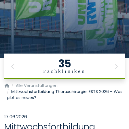
Stiftung
Universitätsmedizin
Aachen
Das Leben ist ein Geschenk
. Es gesund zu
erhalten, ist die Aufgabe der Medizin.
35
Previous
Next
Fachkliniken
Startseite
Alle Veranstaltungen
Mittwochsfortbildung Thoraxchirurgie: ESTS 2026 – Was
gibt es neues?
17.06.2026
Mittwochsfortbildung