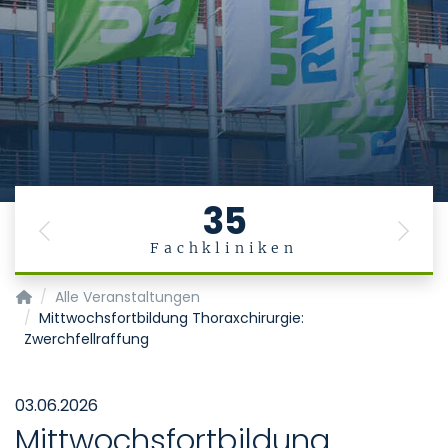
Stiftung
Universitätsmedizin
Aachen
Das Leben ist ein Geschenk
. Es gesund zu
erhalten, ist die Aufgabe der Medizin.
35
Previous
Next
Fachkliniken
Startseite
Alle Veranstaltungen
Mittwochsfortbildung Thoraxchirurgie:
Zwerchfellraffung
03.06.2026
Mittwochsfortbildung