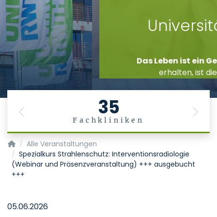
Stiftung
Universitätsmedizin
Aachen
Das Leben ist ein Geschenk
. Es gesund zu
erhalten, ist die Aufgabe der Medizin.
35
Previous
Next
Fachkliniken
Startseite
Alle Veranstaltungen
Spezialkurs Strahlenschutz: Interventionsradiologie
(Webinar und Präsenzveranstaltung) +++ ausgebucht
+++
05.06.2026