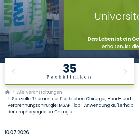
Stiftung
Universitätsmedizin
Aachen
Das Leben ist ein Geschenk
. Es gesund zu
erhalten, ist die Aufgabe der Medizin.
35
Previous
Next
Fachkliniken
Startseite
Alle Veranstaltungen
Spezielle Themen der Plastischen Chirurgie, Hand- und
Verbrennungschirurgie: MSAP Flap- Anwendung außerhalb
der oropharyngealen Chirugie
10.07.2026