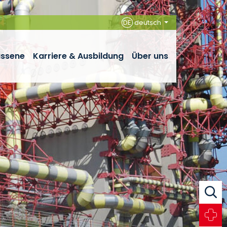
DE
deutsch
assene
Karriere & Ausbildung
Über uns
Suche
Notfall