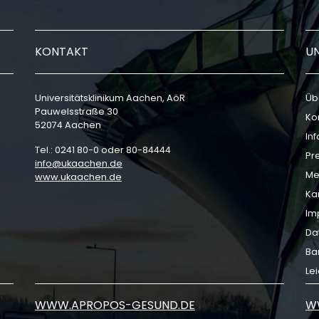
KONTAKT
U
Universitätsklinikum Aachen, AöR
Üb
Pauwelsstraße 30
Ko
52074 Aachen
In
Tel.: 0241 80-0 oder 80-84444
Pr
info
ukaachen
de
Me
www.ukaachen.de
Ka
Im
Da
Bar
Le
WWW.APROPOS-GESUND.DE
W