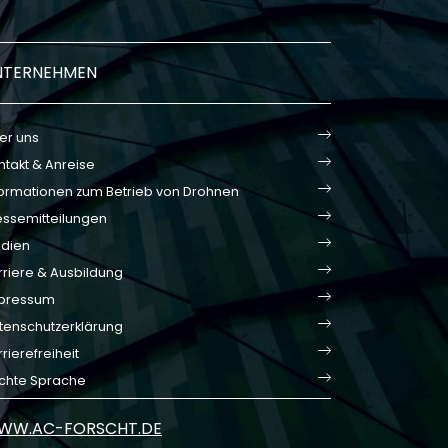
NTERNEHMEN
er uns
ntakt & Anreise
formationen zum Betrieb von Drohnen
essemitteilungen
dien
rriere & Ausbildung
pressum
tenschutzerklärung
rierefreiheit
ichte Sprache
WW.AC-FORSCHT.DE