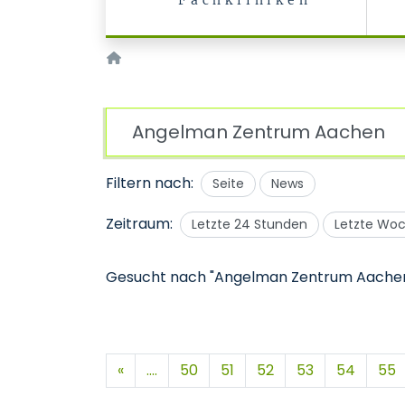
Fachkliniken
Startseite
Filtern nach:
Seite
News
Zeitraum:
Letzte 24 Stunden
Letzte Wo
Gesucht nach "Angelman Zentrum Aache
«
....
50
51
52
53
54
55