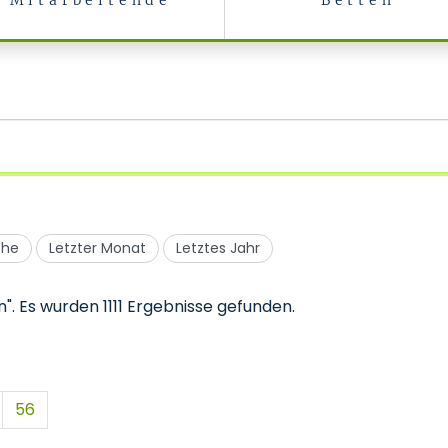
Mitarbeitende
Betten
che
Letzter Monat
Letztes Jahr
n".
Es wurden 1111 Ergebnisse gefunden.
56